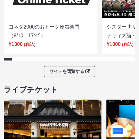
ヨネダ2000のおトーク座右衛門
シスター 井坂
（8/10 17:45）
テリィズ編～（8
¥1300
¥1800
(税込)
(税込)
サイトを閲覧する
ライブチケット