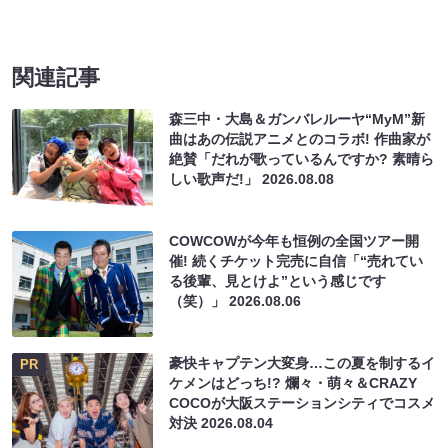
関連記事
森三中・大島＆ガンバレルーヤ“MyM”新
曲はあの伝説アニメとのコラボ! 作曲家が
絶賛「だれが歌っているんですか? 素晴ら
しい歌声だ!」
2026.08.08
COWCOWが今年も恒例の全国ツアー開
催! 続くチケット完売に自信「“売れてい
る後輩、見とけよ”という感じです
（笑）」
2026.08.06
豪快キャプテン大変身…この夏を制するイ
PR
ケメンはどっち!? 爛々・萌々＆CRAZY
COCOが大阪ステーションシティでコスメ
対決
2026.08.04