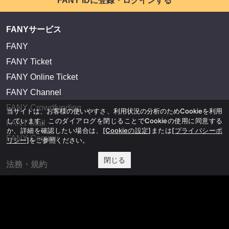
FANY IDに登録・ログインする
FANYサービス
FANY
FANY Ticket
FANY Online Ticket
FANY Channel
FANY Crowdfunding
当サイトは、お客様の使いやすさ、利用状況の分析のためCookieを利用
しています。このダイアログを閉じることでCookieの使用に同意する
FANY Mall
か、詳細を確認したい場合は、
[Cookieの設定]
または
[プライバシーポ
FANY Commu
リシー]
をご参照ください。
閉じる
法務・規約
プライバシーポリシー
反社会的勢力排除宣言
会社情報