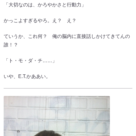
「大切なのは、かろやかさと行動力」
かっこよすぎるやろ。え？ え？
ていうか、これ何？ 俺の脳内に直接話しかけてきてんの
誰！？
「ト・モ・ダ・チ……」
いや、E.T.かああい。