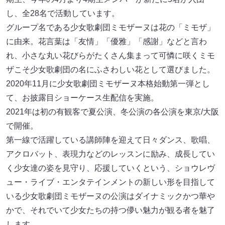
し、全28名で活動しています。
グループ名である少女歌劇団ミモザーヌは花の「ミモザ」
に由来。花言葉は「友情」「優雅」「感謝」などと言わ
れ、小さな丸い花びらがたくさん集まって可憐に咲くミモ
ザこそ少女歌劇団の名にふさわしい花として選びました。
2020年11月に少女歌劇団ミモザーヌ本格始動第一弾とし
て、お披露目ショーケース生配信を実施。
2021年は初の有観客で夏公演、冬公演の各公演を東京/大阪
で開催。
第一線で活躍している講師陣を迎えて日々ダンス、歌唱、
アクロバット、表現力などのレッスンに励み、成長してい
く少女達の姿を見守り、応援していくという、ショウレヴ
ュー・ライブ・エンタテインメントの新しい形を目指して
いる少女歌劇団ミモザーヌの公演はダイナミックかつ華や
かで、それでいて少女たちの持つ儚い魅力が観る者を魅了
します。