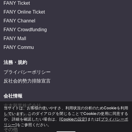
FANY Ticket
FANY Online Ticket
FANY Channel
FANY Crowdfunding
FANY Mall
FANY Commu
法務・規約
プライバシーポリシー
反社会的勢力排除宣言
会社情報
吉本興業株式会社
当サイトは、お客様の使いやすさ、利用状況の分析のためCookieを利用
しています。このダイアログを閉じることでCookieの使用に同意する
お問い合わせ
か、詳細を確認したい場合は、
[Cookieの設定]
または
[プライバシーポ
リシー]
をご参照ください。
その他