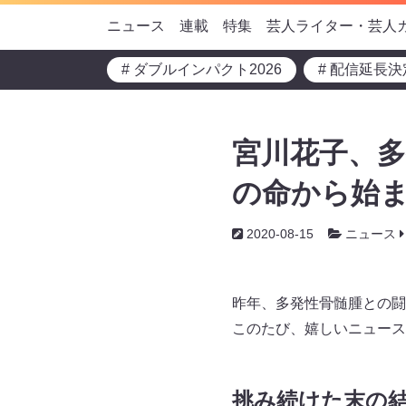
ニュース
連載
特集
芸人ライター・芸人
# ダブルインパクト2026
# 配信延長決
宮川花子、
の命から始
2020-08-15
ニュース
昨年、多発性骨髄腫との闘
このたび、嬉しいニュース
挑み続けた末の