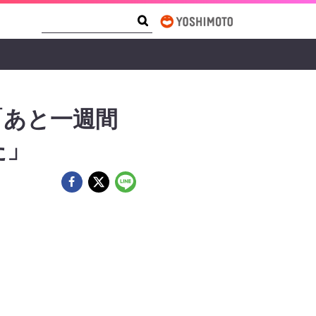
Search Form
Search
「あと一週間
た」