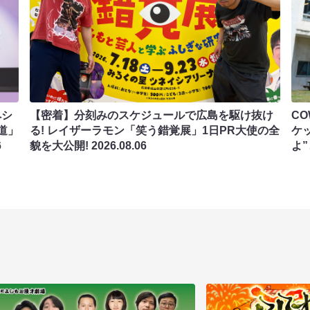
ペシ
【密着】分刻みのスケジュールで広島を駆け抜け
C
道」
る! レイザーラモン「笑う錯覚展」1日PR大使の全
ケ
6
貌を大公開!
2026.08.06
よ