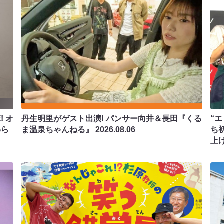
 オ
丹生明里がゲスト出演! パンサー向井＆長田『くる
“エ
わら
ま温泉ちゃんねる』
2026.08.06
ち
上