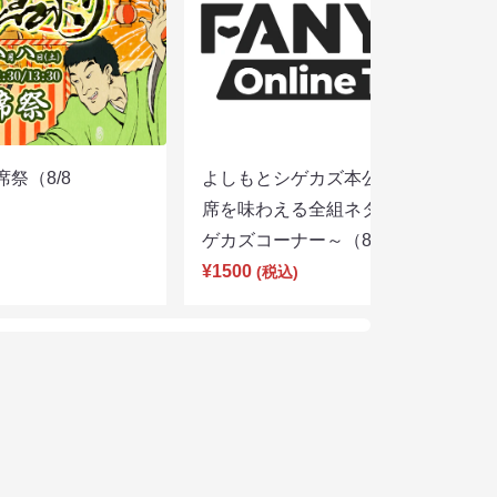
席祭（8/8
よしもとシゲカズ本公演～本気の寄
席を味わえる全組ネタと大阪名物シ
ゲカズコーナー～（8/8 13:30）
¥1500
(税込)