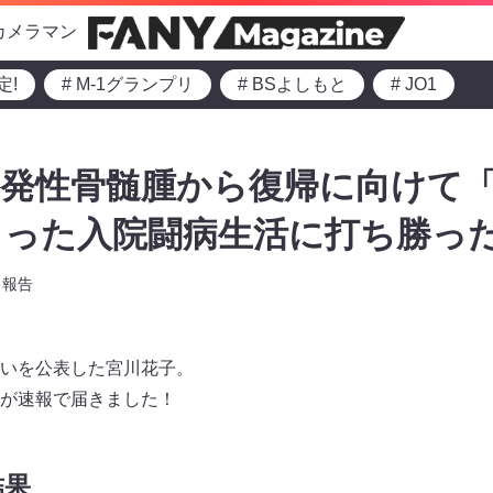
カメラマン
定!
# M-1グランプリ
# BSよしもと
# JO1
多発性骨髄腫から復帰に向けて
まった入院闘病生活に打ち勝っ
報告
いを公表した宮川花子。
が速報で届きました！
結果