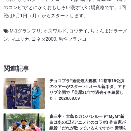
のコンビで“とにかくおもしろい漫才“が出場資格です。1回
戦は8月1日（月）からスタートします。
M-1グランプリ
,
オズワルド
,
コウテイ
,
ちょんまげラーメ
ン
,
マユリカ
,
ヨネダ2000
,
男性ブランコ
関連記事
チョコプラ“過去最大規模”11都市19公演
のツアーがスタート! オール新ネタ、アド
リブ全開で「芸歴21年で過去イチ練習し
た」
2026.08.09
森三中・大島＆ガンバレルーヤ“MyM”新
曲はあの伝説アニメとのコラボ! 作曲家が
絶賛「だれが歌っているんですか? 素晴ら