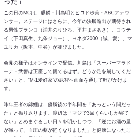
った」
この日のMCは、麒麟・川島明とヒロド歩美・ABCアナウ
ンサー。ステージにはさらに、今年の決勝進出が期待され
る男性ブランコ（浦井のりひろ、平井まさあき）、コウテ
イ（下田真生、九条ジョー）、ヨネダ2000（誠、愛）、マ
ユリカ（阪本、中谷）が並びました。
会見の様子はオンラインで配信。川島は「スーパーマラド
ーナ・武智は正座して観てるはず。どうか足を崩してくだ
さい」と、“M-1愛好家”の武智へ画面を通して呼びかけま
す。
昨年王者の錦鯉は、優勝後の半年間を「あっという間だっ
た」と振り返ります。渡辺は「マジで3回くらいしか寝て
ない」とめまぐるしい日々を明かしつつ、「逆にお酒の量
が減って、血圧の薬が軽くなりました」と健康になったこ