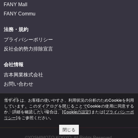
FANY Mall
FANY Commu
法務・規約
プライバシーポリシー
反社会的勢力排除宣言
会社情報
吉本興業株式会社
お問い合わせ
その他
当サイトは、お客様の使いやすさ、利用状況の分析のためCookieを利用
しています。このダイアログを閉じることでCookieの使用に同意する
よしもとニュースセンターアーカイブ
か、詳細を確認したい場合は、
[Cookieの設定]
または
[プライバシーポ
リシー]
をご参照ください。
閉じる
©YOSHIMOTO KOGYO, All Rights Reserved.