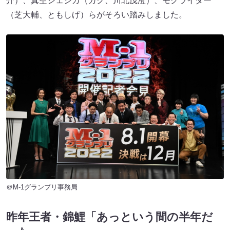
介）、真空ジェシカ（ガク、川北茂澄）、モグライダー
（芝大輔、ともしげ）らがそろい踏みしました。
＠M-1グランプリ事務局
昨年王者・錦鯉「あっという間の半年だ