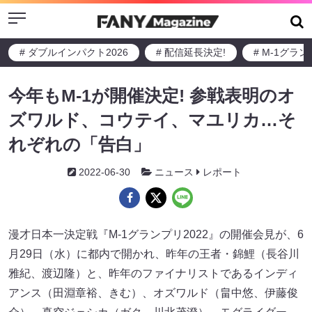
Menu
# ダブルインパクト2026
# 配信延長決定!
# M-1グラ
今年もM-1が開催決定! 参戦表明のオ
ズワルド、コウテイ、マユリカ…そ
れぞれの「告白」
2022-06-30
ニュース
レポート
漫才日本一決定戦『M-1グランプリ2022』の開催会見が、6
月29日（水）に都内で開かれ、昨年の王者・錦鯉（長谷川
雅紀、渡辺隆）と、昨年のファイナリストであるインディ
アンス（田淵章裕、きむ）、オズワルド（畠中悠、伊藤俊