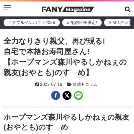
Menu
# ダブルインパクト2026
# 配信延長決定!
# M-1グラ
全力なりきり親父、再び現る!
自宅で本格お寿司屋さん!
【ホープマンズ森川やるしかねぇの
親友(おやとも)のすゝめ】
2022-07-16
連載
コラム
ホープマンズ森川やるしかねぇの親友
(おやとも)のすゝめ