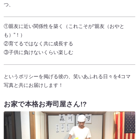
つ、
①親友に近い関係性を築く（これこそが“親友（おやと
も）”！）
②育てるではなく共に成長する
③子供に負けないくらい楽しむ
というポリシーを掲げる彼の、笑いあふれる日々を4コマ
写真と共にお届けします！
お家で本格お寿司屋さん!?