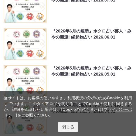
やの開運! 縁起物占い
2026.07.01
『2026年6月の運勢』ホクロ占い芸人・み
やの開運! 縁起物占い
2026.06.01
『2026年5月の運勢』ホクロ占い芸人・み
やの開運! 縁起物占い
2026.05.01
当サイトは、お客様の使いやすさ、利用状況の分析のためCookieを利用
しています。このダイアログを閉じることでCookieの使用に同意する
『2026年4月の運勢』ホクロ占い芸人・み
か、詳細を確認したい場合は、
[Cookieの設定]
または
[プライバシーポ
やの開運! 縁起物占い
2026.04.01
リシー]
をご参照ください。
閉じる