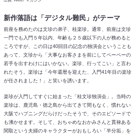
出典:
FANY マガジン
新作落語は「デジタル難民」がテーマ
前座を務めたのは文珍の弟子、桂楽珍。通常、前座は文珍
一門でも入門５年以内、年齢も２５歳以下の人が務めると
ころですが、この日は40回目の記念の独演会ということも
あって、文珍から「大事なお客さまを前にしてペーペーの
若手を出すわけにはいかない。楽珍、行ってこい」と言わ
れたそう。楽珍は「今年還暦を迎えた、入門41年目の楽珍
が任されました！」と笑いを誘います。
楽珍が入門してすぐに始まった「桂文珍独演会」。当時の
楽珍は、鹿児島・徳之島から出てきて間もなく、慣れない
大阪でハプニングだらけだったそうで、そのエピソードで
も沸かせます。そして、おちゃめなおかみさんと貫禄ある
関取という夫婦のキャラクターがおもしろい「半分垢」を