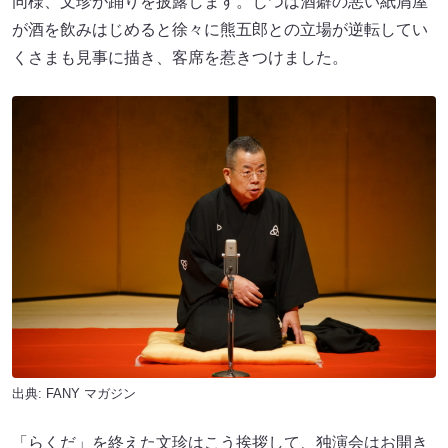
同様、文珍が踊りを披露します。じつは酒癖の悪い紙屑屋
が酒を飲みはじめると徐々に熊五郎との立場が逆転してい
くさまも見事に描き、客席を惹きつけました。
出典:
FANY マガジン
「らくだ」を終えた文珍はこう挨拶して、独演会はお開き