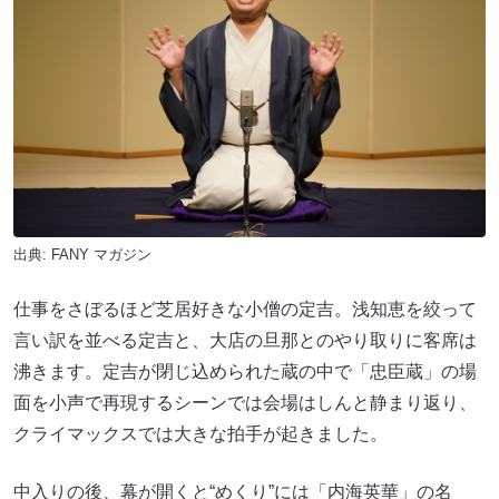
出典:
FANY マガジン
仕事をさぼるほど芝居好きな小僧の定吉。浅知恵を絞って
言い訳を並べる定吉と、大店の旦那とのやり取りに客席は
沸きます。定吉が閉じ込められた蔵の中で「忠臣蔵」の場
面を小声で再現するシーンでは会場はしんと静まり返り、
クライマックスでは大きな拍手が起きました。
中入りの後、幕が開くと“めくり”には「内海英華」の名