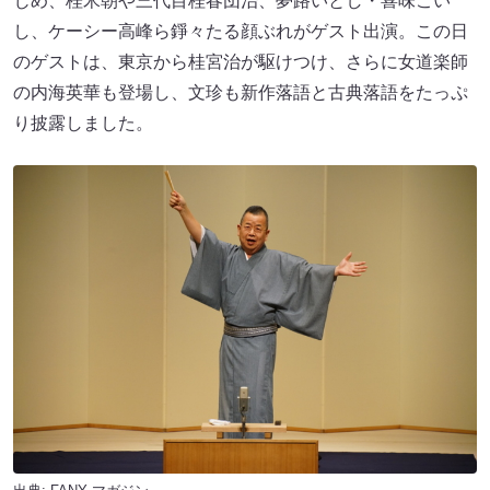
じめ、桂米朝や三代目桂春団治、夢路いとし・喜味こい
し、ケーシー高峰ら錚々たる顔ぶれがゲスト出演。この日
のゲストは、東京から桂宮治が駆けつけ、さらに女道楽師
の内海英華も登場し、文珍も新作落語と古典落語をたっぷ
り披露しました。