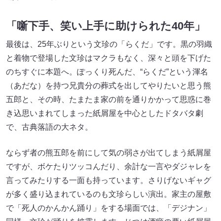
「噺下手、笑い上手に助けられた40年」
最後は、25年ぶりという文珍の「らくだ」です。黒の羽織
と着物で登場した文珍はマクラもなく、深々と頭を下げた
のちすぐに本題へ。ぽっくり死んだ、“らくだ”という渾名
（あだな）を持つ兄貴分の葬式を出してやりたいと思う熊
五郎と、その時、たまたま家の前を通りかかって思惑に巻
き込思いまれてしまった紙屑屋を中心としたドタバタ劇
で、古典落語の大ネタ。
ならず者の熊五郎を前にして気の弱さが出てしまう紙屑屋
ですが、ボケたりツッコんだり、余計な一言やダジャレを
言ってみたりする一面も持っています。さりげないギャグ
が多く盛り込まれているのも文珍らしい演出。家主の屋敷
で「死人のかんかん踊り」をする場面では、「デジナン」