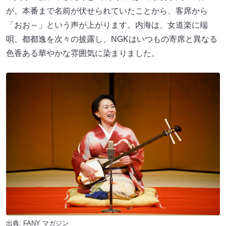
が。本番まで名前が伏せられていたことから、客席から
「おお～」という声が上がります。内海は、女道楽に端
唄、都都逸を次々の披露し、NGKはいつもの寄席と異なる
色香ある華やかな雰囲気に染まりました。
出典:
FANY マガジン