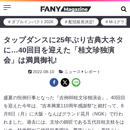
Menu
# ダブルインパクト2026
# 配信延長決定!
# M-1グラ
タップダンスに25年ぶり古典大ネタ
に…40回目を迎えた「桂文珍独演
会」は満員御礼!
2022-08-10
ニュース
レポート
盛夏の恒例行事となった『吉例88桂文珍独演会』。40回目
を迎えた今年は、“吉本興業110周年感謝祭”と銘打って、8
月8日（月）に大阪・なんばグランド花月（NGK）で行わ
れました。過去には、文珍の師匠である五代目桂文枝をは