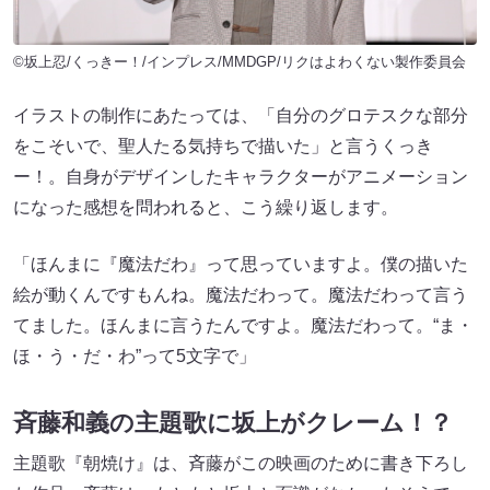
©坂上忍/くっきー！/インプレス/MMDGP/リクはよわくない製作委員会
イラストの制作にあたっては、「自分のグロテスクな部分
をこそいで、聖人たる気持ちで描いた」と言うくっき
ー！。自身がデザインしたキャラクターがアニメーション
になった感想を問われると、こう繰り返します。
「ほんまに『魔法だわ』って思っていますよ。僕の描いた
絵が動くんですもんね。魔法だわって。魔法だわって言う
てました。ほんまに言うたんですよ。魔法だわって。“ま・
ほ・う・だ・わ”って5文字で」
斉藤和義の主題歌に坂上がクレーム！？
主題歌『朝焼け』は、斉藤がこの映画のために書き下ろし