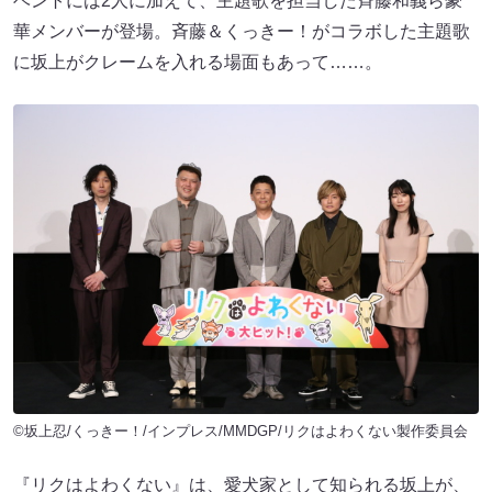
ベントには2人に加えて、主題歌を担当した斉藤和義ら豪
華メンバーが登場。斉藤＆くっきー！がコラボした主題歌
に坂上がクレームを入れる場面もあって……。
©坂上忍/くっきー！/インプレス/MMDGP/リクはよわくない製作委員会
『リクはよわくない』は、愛犬家として知られる坂上が、