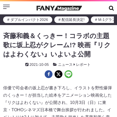
Menu
# ダブルインパクト2026
# 配信延長決定!
# M-1グラ
斉藤和義＆くっきー！コラボの主題
歌に坂上忍がクレーム!? 映画『リク
はよわくない』いよいよ公開
2021-10-05
ニュース
レポート
俳優で司会者の坂上忍が書き下ろし、イラストを野性爆弾
のくっきー！が担当した絵本をアニメーション映画化した
『リクはよわくない』が公開され、10月3日（日）に東
京・TOHOシネマズ日本橋で舞台挨拶が行われました。イ