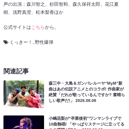
声の出演：森川智之、杉田智和、森久保祥太郎、花江夏
樹、浅野真澄、松本梨香ほか
公式サイトは
こちら
から。
くっきー！
,
野性爆弾
関連記事
森三中・大島＆ガンバレルーヤ“MyM”新
曲はあの伝説アニメとのコラボ! 作曲家が
絶賛「だれが歌っているんですか? 素晴ら
しい歌声だ!」
2026.08.08
小嶋花梨が“卒業後初”ワンマンライブで
10曲熱唱! 「やっぱりステージに立ってる