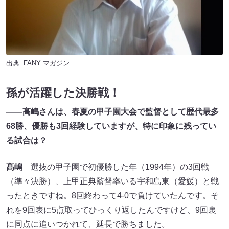
出典:
FANY マガジン
孫が活躍した決勝戦！
——
髙嶋さんは、春夏の甲子園大会で監督として歴代最多
68勝、優勝も3回経験していますが、特に印象に残ってい
る試合は？
髙嶋
選抜の甲子園で初優勝した年（1994年）の3回戦
（準々決勝）、上甲正典監督率いる宇和島東（愛媛）と戦
ったときですね。8回終わって4-0で負けていたんです。そ
れを9回表に5点取ってひっくり返したんですけど、9回裏
に同点に追いつかれて、延長で勝ちました。