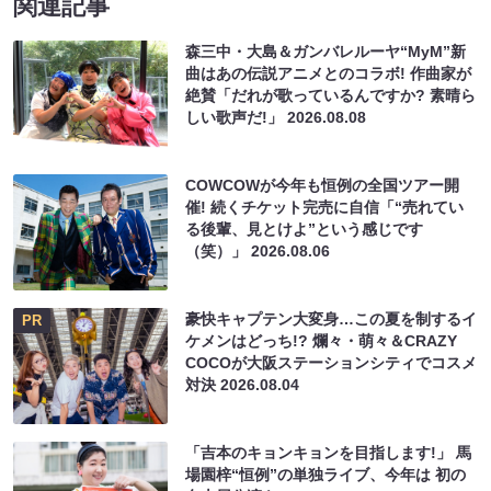
関連記事
森三中・大島＆ガンバレルーヤ“MyM”新
曲はあの伝説アニメとのコラボ! 作曲家が
絶賛「だれが歌っているんですか? 素晴ら
しい歌声だ!」
2026.08.08
COWCOWが今年も恒例の全国ツアー開
催! 続くチケット完売に自信「“売れてい
る後輩、見とけよ”という感じです
（笑）」
2026.08.06
豪快キャプテン大変身…この夏を制するイ
PR
ケメンはどっち!? 爛々・萌々＆CRAZY
COCOが大阪ステーションシティでコスメ
対決
2026.08.04
「吉本のキョンキョンを目指します!」 馬
場園梓“恒例”の単独ライブ、今年は 初の