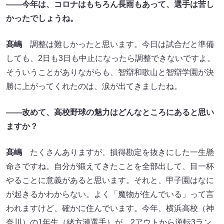
——
今年は、コロナはもちろん長雨もあって、選手は苦し
かったでしょうね。
髙嶋
調整は難しかったと思います。今日は試合だと準備
しても、2日も3日も中止になったら調整できないですよ。
そういうことがありながらも、智辯和歌山と智辯学園が決
勝に上がってくれたのは、涙が出てきましたね。
——
改めて、高校野球の魅力はどんなところにあると思い
ますか？
髙嶋
たくさんありますが、損得勘定を抜きにした一生懸
命さですね。自分が鍛えてきたことを全部出して、目一杯
やることに意義があると思います。それと、甲子園はなに
が起きるかわからない。よく「魔物が住んでいる」って言
われますけど、確かに住んでいます。今年、横浜高校（神
奈川）の1年生（緒方漣選手）が、2アウトから逆転3ラン