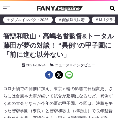
Menu
# ダブルインパクト2026
# 配信延長決定!
# M-1グラ
智辯和歌山・髙嶋名誉監督&トータル
藤田が夢の対談！ “異例”の甲子園に
「前に進む以外ない」
2021-10-24
ニュース
インタビュー
コロナ禍での開催に加え、東京五輪の影響で日程変更、さ
らには台風や大雨が続いて試合が延期になるなど、異例ず
くめの大会となった今年の夏の甲子園。今回は、決勝を争
った智辯学園（奈良）と智辯和歌山（和歌山）で長年監督