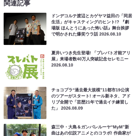
関連記事
ドンデコルテ渡辺とカゲヤマ益田の「同居
生活」がキャスティングのヒント!? 『劇
場版 ほんとうにあった怖い話』舞台挨拶
で明かされた爆笑ウラ話
2026.08.10
夏井いつき先生登場! 「プレバト才能アリ
展」来場者数40万人突破記念セレモニー
2026.08.10
チョコプラ“過去最大規模”11都市19公演
のツアーがスタート! オール新ネタ、アド
リブ全開で「芸歴21年で過去イチ練習し
た」
2026.08.09
森三中・大島＆ガンバレルーヤ“MyM”新
曲はあの伝説アニメとのコラボ! 作曲家が