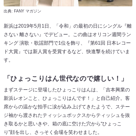
出典:
FANY マガジン
新浜は2019年5月1日、「令和」の最初の日にシングル『離
さない 離さない』でデビュー。この曲はオリコン週間ラン
キング 演歌・歌謡部門で1位を飾り、『第61回 日本レコー
ド大賞』では新人賞を受賞するなど、快進撃を続けていま
す。
「ひょっこりはん世代なので嬉しい！」
まずステージに登場したひょっこりはんは、「吉本興業の
新浜レオンこと、ひょっこりはんです！」と自己紹介。客
席からの温かな拍手に涙が込み上げてきたようで、ステー
ジ袖から渡されたティッシュボックスからティッシュを抜
き取るかと思いきや、箱の底に空けた穴から“ひょっこ
り”顔を出し、さっそく会場を笑わせました。