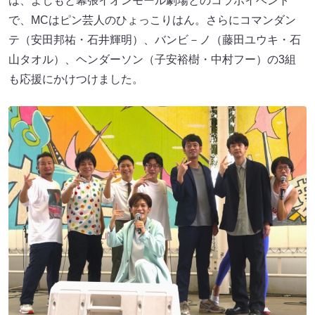
は、よしもと幕張イオンモール劇場とのコラボイベント
で、MCはピン芸人のひょっこりはん。さらにコマンダン
テ（安田邦祐・石井輝明）、バンビ－ノ（藤田ユウキ・石
山タオル）、ヘンダーソン（子安裕樹・中村フー）の3組
も応援にかけつけました。