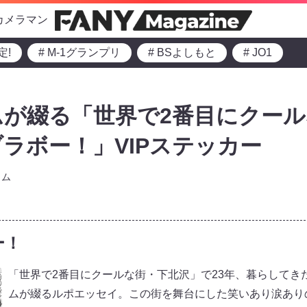
カメラマン
定!
# M-1グランプリ
# BSよしもと
# JO1
が綴る「世界で2番目にクール
ラボー！」VIPステッカー
ラム
ー！
「世界で2番目にクールな街・下北沢」で23年、暮らしてき
ムが綴るルポエッセイ。この街を舞台にした笑いあり涙あり