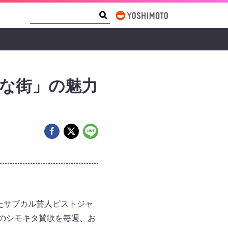
Search Form
Search
な街」の魅力
たサブカル芸人ピストジャ
のシモキタ賛歌を毎週、お