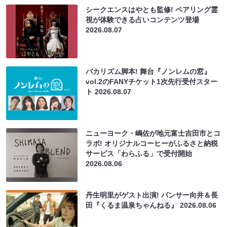
シークエンスはやとも監修! ペアリング霊
視が体験できる占いコンテンツ登場
2026.08.07
バカリズム脚本! 舞台『ノンレムの窓』
vol.2のFANYチケット1次先行受付スター
ト
2026.08.07
ニューヨーク・嶋佐が地元富士吉田市とコ
ラボ! オリジナルコーヒーがふるさと納税
サービス「わらふる」で受付開始
2026.08.06
丹生明里がゲスト出演! パンサー向井＆長
田『くるま温泉ちゃんねる』
2026.08.06