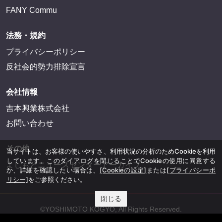
FANY Commu
法務・規約
プライバシーポリシー
反社会的勢力排除宣言
会社情報
吉本興業株式会社
お問い合わせ
その他
当サイトは、お客様の使いやすさ、利用状況の分析のためCookieを利用
しています。このダイアログを閉じることでCookieの使用に同意する
よしもとニュースセンターアーカイブ
か、詳細を確認したい場合は、
[Cookieの設定]
または
[プライバシーポ
リシー]
をご参照ください。
閉じる
©YOSHIMOTO KOGYO, All Rights Reserved.