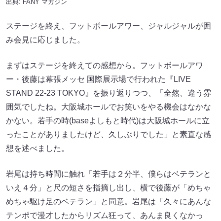
出典:
FANY マガジン
ステージを終え、フットボールアワー、ジャルジャルが囲
み会見に応じました。
まずはステージを終えての感想から。フットボールアワ
ー・後藤は幕張メッセ 国際展示場で行われた『LIVE
STAND 22-23 TOKYO』を振り返りつつ、「全然、違う雰
囲気でしたね。大阪城ホールでお笑いをやる機会はなかな
かない。若手の時(baseよしもと時代)は大阪城ホールに立
ったことがありましたけど、久しぶりでした」と素直な感
想を述べました。
岩尾は持ち時間に触れ「若手は２分半、僕らはベテランと
いえ４分」と尺の短さを指摘し出し、横で後藤が「めちゃ
めちゃ駆け足のベテラン」と同意。岩尾は「久々にあんな
テンポで漫才したからリズム狂って、あんま良くなかっ