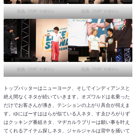
出典:
FANY マガジン
出典:
FANY マガジン
出典:
FANY マガジン
出典:
FANY マガジン
トップバッターはニューヨーク、そしてインディアンスと
絶え間なくネタが続いていきます。オズワルドは名乗った
だけでお客さんが沸き、テンションの上がり具合が伺えま
す。ゆにばーすははらが似ている人ネタ、すゑひろがりず
はクッキング番組ネタ、マヂカルラブリーは願い事を叶え
てくれるアイテム探しネタ、ジャルジャルは背中を掻いて