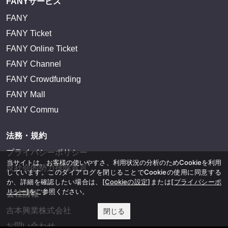
FANYサービス
FANY
FANY Ticket
FANY Online Ticket
FANY Channel
FANY Crowdfunding
FANY Mall
FANY Commu
法務・規約
プライバシーポリシー
当サイトは、お客様の使いやすさ、利用状況の分析のためCookieを利用
反社会的勢力排除宣言
しています。このダイアログを閉じることでCookieの使用に同意する
か、詳細を確認したい場合は、
[Cookieの設定]
または
[プライバシーポ
リシー]
をご参照ください。
会社情報
吉本興業株式会社
閉じる
お問い合わせ