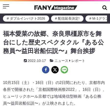
Menu
# ダブルインパクト2026
# 配信延長決定!
# M-1グラ
福本愛菜の故郷、奈良県橿原市を舞
台にした歴史スペクタクル『ある公
務員〜益田岩船伝説〜』舞台挨拶
2022-10-17
ニュース
レポート
10月15日（土）・16日（日）の2日間にわたり、京都市内
各所で開催された「京都国際映画祭2022」。16日（日）、
ヒューリックホール京都では地域発信型映画『ある公務
員〜益田岩船伝説〜』が上映されました。