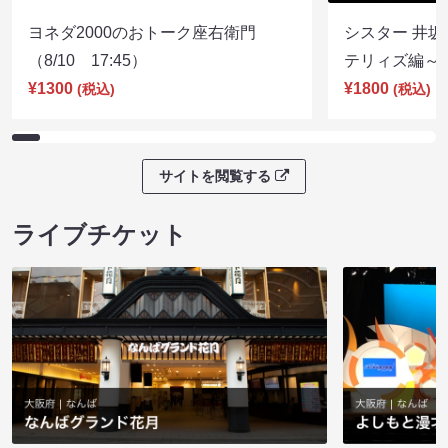
ヨネダ2000のおトーク座右衛門
シスター 井坂
（8/10 17:45）
テリィズ編～（8
¥1300
¥1800
(税込)
(税込)
サイトを閲覧する
ライブチケット