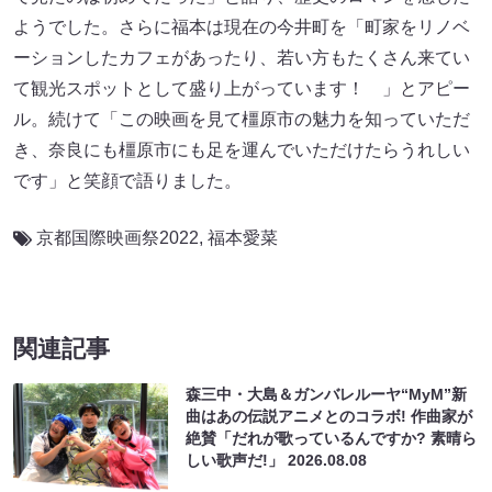
ようでした。さらに福本は現在の今井町を「町家をリノベ
ーションしたカフェがあったり、若い方もたくさん来てい
て観光スポットとして盛り上がっています！ 」とアピー
ル。続けて「この映画を見て橿原市の魅力を知っていただ
き、奈良にも橿原市にも足を運んでいただけたらうれしい
です」と笑顔で語りました。
京都国際映画祭2022
,
福本愛菜
関連記事
森三中・大島＆ガンバレルーヤ“MyM”新
曲はあの伝説アニメとのコラボ! 作曲家が
絶賛「だれが歌っているんですか? 素晴ら
しい歌声だ!」
2026.08.08