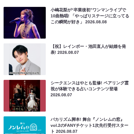
小嶋花梨が“卒業後初”ワンマンライブで
10曲熱唱! 「やっぱりステージに立ってる
この瞬間が好き」
2026.08.08
【祝】レインボー・池田直人が結婚を発
表!
2026.08.07
シークエンスはやとも監修! ペアリング霊
視が体験できる占いコンテンツ登場
2026.08.07
バカリズム脚本! 舞台『ノンレムの窓』
vol.2のFANYチケット1次先行受付スター
ト
2026.08.07