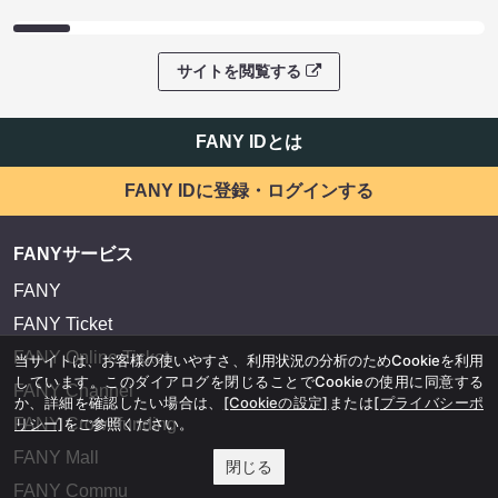
サイトを閲覧する
FANY IDとは
FANY IDに登録・ログインする
FANYサービス
FANY
FANY Ticket
FANY Online Ticket
当サイトは、お客様の使いやすさ、利用状況の分析のためCookieを利用
しています。このダイアログを閉じることでCookieの使用に同意する
FANY Channel
か、詳細を確認したい場合は、
[Cookieの設定]
または
[プライバシーポ
FANY Crowdfunding
リシー]
をご参照ください。
FANY Mall
閉じる
FANY Commu