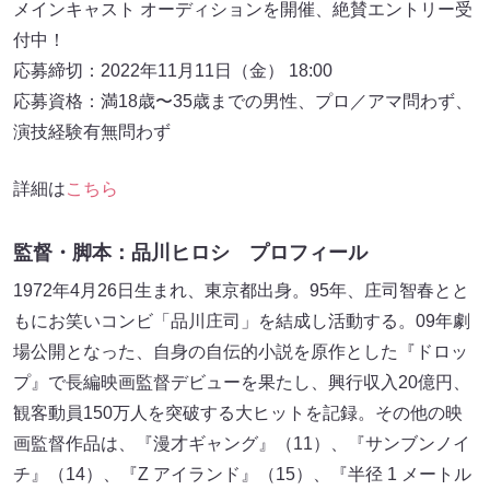
メインキャスト オーディションを開催、絶賛エントリー受
付中！
応募締切：2022年11月11日（金） 18:00
応募資格：満18歳〜35歳までの男性、プロ／アマ問わず、
演技経験有無問わず
詳細は
こちら
監督・脚本：品川ヒロシ プロフィール
1972年4月26日生まれ、東京都出身。95年、庄司智春とと
もにお笑いコンビ「品川庄司」を結成し活動する。09年劇
場公開となった、自身の自伝的小説を原作とした『ドロッ
プ』で長編映画監督デビューを果たし、興行収入20億円、
観客動員150万人を突破する大ヒットを記録。その他の映
画監督作品は、『漫才ギャング』（11）、『サンブンノイ
チ』（14）、『Z アイランド』（15）、『半径 1 メートル