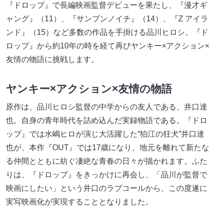
『ドロップ』で長編映画監督デビューを果たし、『漫才ギ
ャング』（11）、『サンブンノイチ』（14）、『Z アイラ
ンド』（15）など多数の作品を手掛ける品川ヒロシ。『ド
ロップ』から約10年の時を経て再びヤンキー×アクション×
友情の物語に挑戦します。
ヤンキー×アクション×友情の物語
原作は、品川ヒロシ監督の中学からの友人である、井口達
也。自身の青年時代を詰め込んだ実録物語である。『ドロ
ップ』では水嶋ヒロが演じ大活躍した“狛江の狂犬”井口達
也が、本作『OUT』では17歳になり、地元を離れて新たな
る仲間とともに紡ぐ凄絶な青春の日々が描かれます。ふた
りは、『ドロップ』をきっかけに再会し、「品川が監督で
映画にしたい」という井口のラブコールから、この度遂に
実写映画化が実現することとなりました。