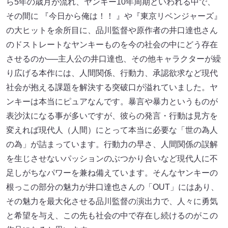
ら5年の歳月が流れ、ヤンキー10年周期といわれる中で、
その間に 『今日から俺は！！ 』や『東京リベンジャーズ』
の大ヒットを余所目に、品川監督や原作者の井口達也さん
のドストレートなヤンキーものを今の社会の中にどう存在
させるのか──主人公の井口達也、その他キャラクターが繰
り広げる本作には、人間関係、行動力、承認欲求など現代
社会が抱える課題を解決する突破口が溢れていました。ヤ
ンキーは本当にピュアなんです。暴言や暴力というものが
表沙汰になる事が多いですが、彼らの発言・行動は見方を
変えれば現代人（人間）にとって本当に必要な「世の為人
の為」が詰まっています。行動力の早さ、人間関係の誤解
を生じさせないパッションのぶつかり合いなど現代人に不
足しがちなパワーを兼ね備えています。そんなヤンキーの
根っこの部分の魅力が井口達也さんの「OUT」にはあり、
その魅力を最大化させる品川監督の演出力で、人々に勇気
と希望を与え、この先も社会の中で存在し続けるのがこの