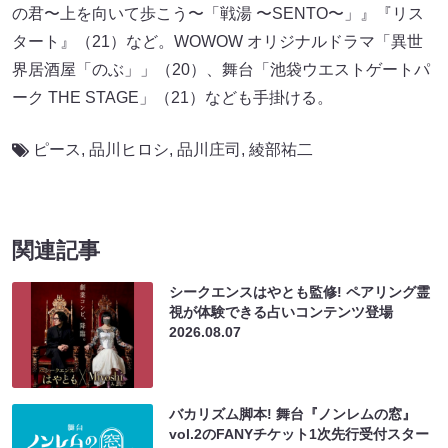
の君〜上を向いて歩こう〜「戦湯 〜SENTO〜」』『リス
タート』（21）など。WOWOW オリジナルドラマ「異世
界居酒屋「のぶ」」（20）、舞台「池袋ウエストゲートパ
ーク THE STAGE」（21）なども手掛ける。
ピース
,
品川ヒロシ
,
品川庄司
,
綾部祐二
関連記事
シークエンスはやとも監修! ペアリング霊
視が体験できる占いコンテンツ登場
2026.08.07
バカリズム脚本! 舞台『ノンレムの窓』
vol.2のFANYチケット1次先行受付スター