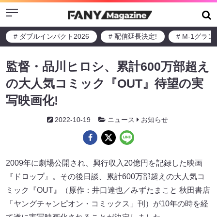
Menu
# ダブルインパクト2026
# 配信延長決定!
# M-1グラ
監督・品川ヒロシ、累計600万部超え
の大人気コミック『OUT』待望の実
写映画化!
2022-10-19
ニュース
お知らせ
2009年に劇場公開され、興行収入20億円を記録した映画
『ドロップ』。その後日談、累計600万部超えの大人気コ
ミック『OUT』（原作：井口達也／みずたまこと 秋田書店
「ヤングチャンピオン・コミックス」刊）が10年の時を経