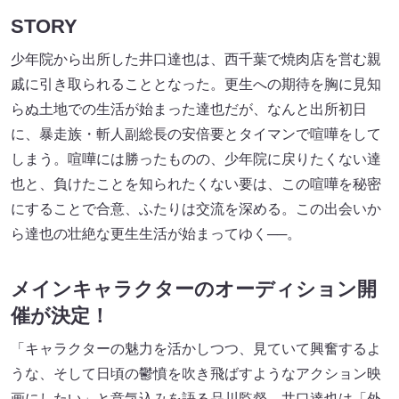
STORY
少年院から出所した井口達也は、西千葉で焼肉店を営む親
戚に引き取られることとなった。更生への期待を胸に見知
らぬ土地での生活が始まった達也だが、なんと出所初日
に、暴走族・斬人副総長の安倍要とタイマンで喧嘩をして
しまう。喧嘩には勝ったものの、少年院に戻りたくない達
也と、負けたことを知られたくない要は、この喧嘩を秘密
にすることで合意、ふたりは交流を深める。この出会いか
ら達也の壮絶な更生生活が始まってゆく──。
メインキャラクターのオーディション開
催が決定！
「キャラクターの魅力を活かしつつ、見ていて興奮するよ
うな、そして日頃の鬱憤を吹き飛ばすようなアクション映
画にしたい」と意気込みを語る品川監督。井口達也は「外