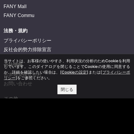
FANY Mall
FANY Commu
法務・規約
プライバシーポリシー
反社会的勢力排除宣言
当サイトは、お客様の使いやすさ、利用状況の分析のためCookieを利用
会社情報
しています。このダイアログを閉じることでCookieの使用に同意する
か、詳細を確認したい場合は、
[Cookieの設定]
または
[プライバシーポ
吉本興業株式会社
リシー]
をご参照ください。
お問い合わせ
閉じる
その他
よしもとニュースセンターアーカイブ