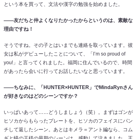
という本を買って、文法や漢字の勉強を始めました。
――友だちと仲よくなりたかったからというのは、素敵な
理由ですね！
そうですね。その子とはいまでも連絡を取っています。彼
女は私がデビューしたことについて、「I’m so proud of
you!」と言ってくれました。福岡に住んでいるので、時間
があったら会いに行ってお話したいなと思っています。
――ちなみに、「HUNTER×HUNTER」でMindaRynさん
が好きなのはどのシーンですか？
いっぱいあって……どうしましょう（笑）。まずはゴンが
ヒソカからもらったプレートを、ヒソカのフェイスにパン
チして返したシーン。あとはキメラ＝アント編なら、コム
ギと蟻の王様の最期のシーンは、感動して泣きました。王