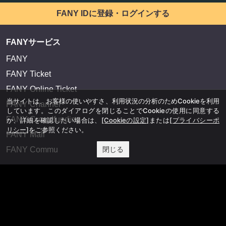
FANY IDに登録・ログインする
FANYサービス
FANY
FANY Ticket
FANY Online Ticket
当サイトは、お客様の使いやすさ、利用状況の分析のためCookieを利用
FANY Channel
しています。このダイアログを閉じることでCookieの使用に同意する
FANY Crowdfunding
か、詳細を確認したい場合は、
[Cookieの設定]
または
[プライバシーポ
リシー]
をご参照ください。
FANY Mall
閉じる
FANY Commu
法務・規約
プライバシーポリシー
反社会的勢力排除宣言