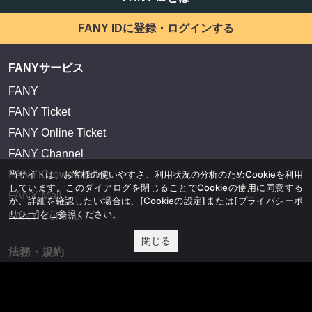
FANY IDに登録・ログインする
FANYサービス
FANY
FANY Ticket
FANY Online Ticket
FANY Channel
当サイトは、お客様の使いやすさ、利用状況の分析のためCookieを利用
FANY Crowdfunding
しています。このダイアログを閉じることでCookieの使用に同意する
FANY Mall
か、詳細を確認したい場合は、
[Cookieの設定]
または
[プライバシーポ
リシー]
をご参照ください。
FANY Commu
閉じる
法務・規約
プライバシーポリシー
反社会的勢力排除宣言