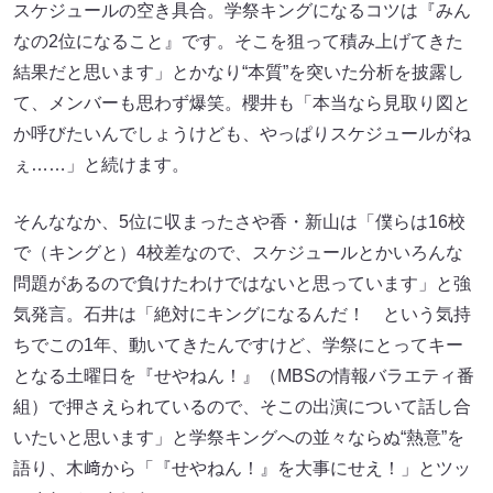
スケジュールの空き具合。学祭キングになるコツは『みん
なの2位になること』です。そこを狙って積み上げてきた
結果だと思います」とかなり“本質”を突いた分析を披露し
て、メンバーも思わず爆笑。櫻井も「本当なら見取り図と
か呼びたいんでしょうけども、やっぱりスケジュールがね
ぇ……」と続けます。
そんななか、5位に収まったさや香・新山は「僕らは16校
で（キングと）4校差なので、スケジュールとかいろんな
問題があるので負けたわけではないと思っています」と強
気発言。石井は「絶対にキングになるんだ！ という気持
ちでこの1年、動いてきたんですけど、学祭にとってキー
となる土曜日を『せやねん！』（MBSの情報バラエティ番
組）で押さえられているので、そこの出演について話し合
いたいと思います」と学祭キングへの並々ならぬ“熱意”を
語り、木﨑から「『せやねん！』を大事にせえ！」とツッ