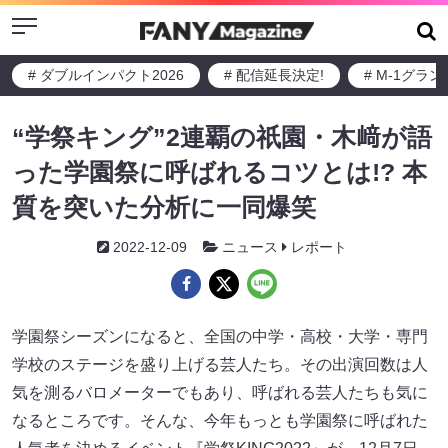
Menu
# ダブルインパクト2026
# 配信延長決定!
# M-1グラ
“学祭キング”2連覇の祇園・木﨑が語
った学園祭に呼ばれるコツとは!? 本
質を突いた分析に一同爆笑
2022-12-09
ニュース
レポート
学園祭シーズンになると、全国の中学・高校・大学・専門
学校のステージを盛り上げる芸人たち。その出演回数は人
気を測るバロメーターでもあり、呼ばれる芸人たちも気に
なるところです。そんな、今年もっとも学園祭に呼ばれた