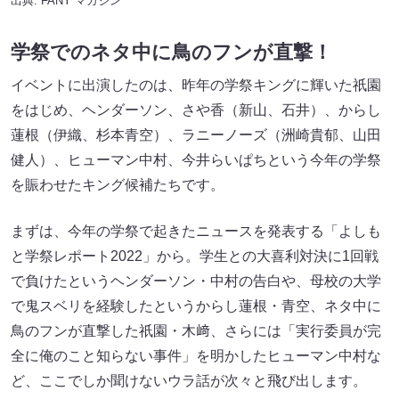
出典:
FANY マガジン
学祭でのネタ中に鳥のフンが直撃！
イベントに出演したのは、昨年の学祭キングに輝いた祇園
をはじめ、ヘンダーソン、さや香（新山、石井）、からし
蓮根（伊織、杉本青空）、ラニーノーズ（洲崎貴郁、山田
健人）、ヒューマン中村、今井らいぱちという今年の学祭
を賑わせたキング候補たちです。
まずは、今年の学祭で起きたニュースを発表する「よしも
と学祭レポート2022」から。学生との大喜利対決に1回戦
で負けたというヘンダーソン・中村の告白や、母校の大学
で鬼スベリを経験したというからし蓮根・青空、ネタ中に
鳥のフンが直撃した祇園・木﨑、さらには「実行委員が完
全に俺のこと知らない事件」を明かしたヒューマン中村な
ど、ここでしか聞けないウラ話が次々と飛び出します。