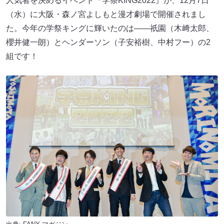
人気者を決めるイベント『学祭KING2022』が、12月7日
（水）に大阪・森ノ宮よしもと漫才劇場で開催されまし
た。今年の学祭キングに輝いたのは――祇園（木﨑太郎、
櫻井健一朗）とヘンダーソン（子安裕樹、中村フー）の2
組です！