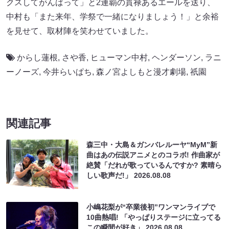
クスしてがんばって」と2連覇の貫禄あるエールを送り、
中村も「また来年、学祭で一緒になりましょう！」と余裕
を見せて、取材陣を笑わせていました。
からし蓮根
,
さや香
,
ヒューマン中村
,
ヘンダーソン
,
ラニ
ーノーズ
,
今井らいぱち
,
森ノ宮よしもと漫才劇場
,
祇園
関連記事
森三中・大島＆ガンバレルーヤ“MyM”新
曲はあの伝説アニメとのコラボ! 作曲家が
絶賛「だれが歌っているんですか? 素晴ら
しい歌声だ!」
2026.08.08
小嶋花梨が“卒業後初”ワンマンライブで
10曲熱唱! 「やっぱりステージに立ってる
この瞬間が好き」
2026.08.08