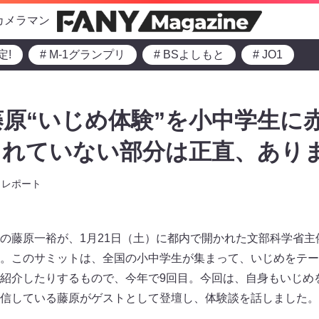
カメラマン
定!
# M-1グランプリ
# BSよしもと
# JO1
原“いじめ体験”を小中学生に
られていない部分は正直、あり
レポート
の藤原一裕が、1月21日（土）に都内で開かれた文部科学省主
。このサミットは、全国の小中学生が集まって、いじめをテー
紹介したりするもので、今年で9回目。今回は、自身もいじめ
信している藤原がゲストとして登壇し、体験談を話しました。