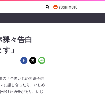
Search Form
Search
赤裸々告白
ます」
催の『全国いじめ問題子供
マに話し合ったり、いじめ
を受けた過去があり、いじ