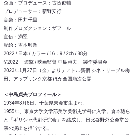
企画・プロデュース：古賀俊輔
プロデューサー：新野安行
音楽：田井千里
制作プロダクション：ザフール
宣伝：満塁
配給：吉本興業
2022 / 日本 / カラー / 16：9 / 2ch / 88分
©2022「 遊撃 / 映画監督 中島貞夫」 製作委員会
2023年1月27日（金）よりテアトル新宿 シネ・リーブル梅
田、アップリンク京都 ほか全国順次公開
＜中島貞夫プロフィール＞
1934年8月8日、千葉県東金市生まれ。
1955年、東京大学文学部美学美術史学科に入学。倉本聰ら
と「ギリシャ悲劇研究会」を結成し、日比谷野外公会堂公
演の演出を担当する。