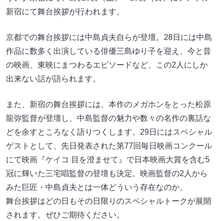
新宿にて舞台挨拶が行われます。
京都での舞台挨拶には中島貞夫自らが登壇。28日には中島
作品に数多く出演している俳優三島ゆり子を迎え、今と昔
の映画、東映にまつわるエピソードなど、この2人にしか
出来ない話が語られます。
また、新宿の舞台挨拶には、本作のメガホンをとった松原
龍弥監督が登壇し、中島監督の魅力や数々の名作の裏話な
どを余すところなく語りつくします。29日にはスペシャル
ゲストとして、先日発表された第77回毎日映画コンクール
にて映画『ケイコ 目を澄ませて』で日本映画大賞を含む5
冠に輝いた三宅唱監督の登壇も決定。映画監督の2人から
みた巨匠・中島貞夫とは一体どういう存在なのか。
舞台挨拶はどの日もその日限りのスペシャルトークが展開
されます。ぜひご期待ください。