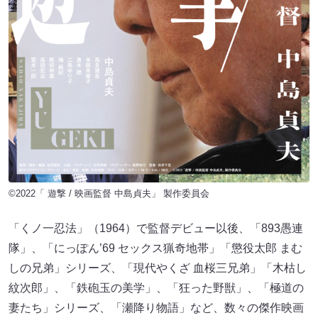
©2022「 遊撃 / 映画監督 中島貞夫」 製作委員会
「くノ一忍法」（1964）で監督デビュー以後、「893愚連
隊」、「にっぽん’69 セックス猟奇地帯」「懲役太郎 まむ
しの兄弟」シリーズ、「現代やくざ 血桜三兄弟」「木枯し
紋次郎」、「鉄砲玉の美学」、「狂った野獣」、「極道の
妻たち」シリーズ、「瀬降り物語」など、数々の傑作映画