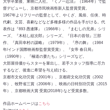
大学卒業後、東映に入社。『くノ一忍法』（1964年）で監
督デビューし、京都市民映画祭新人監督賞受賞。
1967年よりフリーの監督として、やくざ、風俗、任侠、時
代劇、文芸、喜劇などなど多種多様の作品を手がける。代
表作は『893 愚連隊』（1966年）、『まむしの兄弟』シリ
ーズ、『木枯し紋次郎』シリーズ、『日本の首領』三部
作、『真田幸村の謀略』（1979年）、『序の舞』（1984
年/インド国際映画祭監督賞受賞）、『女帝 春日局』
（1990年）、『極道の妻たち』シリーズなど。
大部屋俳優からスターを輩出し、若手スタッフ指導に尽力
するなど、後進に希望を与え続ける。
京都市文化功労賞（2001年）、京都府文化功労賞（2002
年）、牧野省三賞（2006年）、映画の日特別功労賞（2015
年）、京都映画大賞 受賞(2018年) など受賞多数。
作品ホームページは
こちら