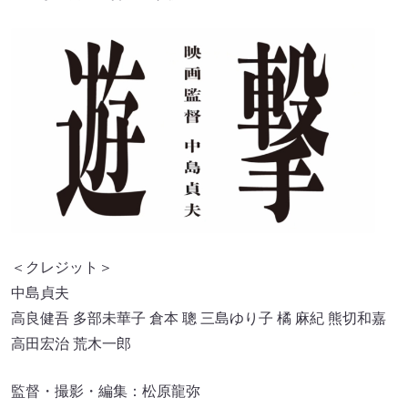
＜クレジット＞
中島貞夫
高良健吾 多部未華子 倉本 聰 三島ゆり子 橘 麻紀 熊切和嘉
高田宏治 荒木一郎
監督・撮影・編集：松原龍弥