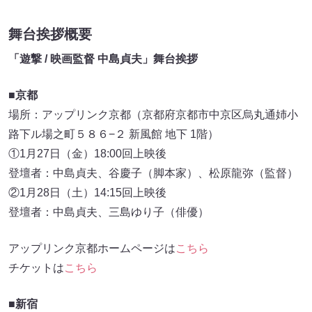
舞台挨拶概要
「遊撃 / 映画監督 中島貞夫」舞台挨拶
■京都
場所：アップリンク京都（京都府京都市中京区烏丸通姉小
路下ル場之町５８６−２ 新風館 地下 1階）
①1月27日（金）18:00回上映後
登壇者：中島貞夫、谷慶子（脚本家）、松原龍弥（監督）
②1月28日（土）14:15回上映後
登壇者：中島貞夫、三島ゆり子（俳優）
アップリンク京都ホームページは
こちら
チケットは
こちら
■新宿