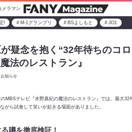
カメラマン
定!
# M-1グランプリ
# BSよしもと
# JO1
が疑念を抱く“32年待ちのコロ
の魔法のレストラン』
お知らせ
～放送のMBSテレビ『水野真紀の魔法のレストラン』では、最大3
ながら試食して笑いが起きる場面がありました。
する噂を徹底検証！