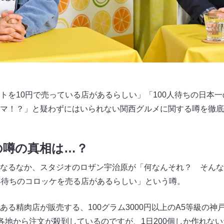
トを10円で売っている店があるらしい」「100人待ちの日本
マ！？」と疑わずにはいられない関西グルメに関する噂を徹底
の噂の真相は…？
なるなか、スタジオのロザン宇治原が「何なんそれ？ そんな
年待ちのコロッケを売る店があるらしい」という噂。
る精肉店が販売する、100グラム3000円以上のA5等級の神戸
国各地から注文が殺到しているのですが、1日200個しか作れない