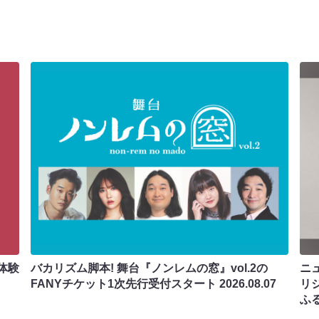
体験
バカリズム脚本! 舞台『ノンレムの窓』vol.2の
ニ
FANYチケット1次先行受付スタート
2026.08.07
リ
ふ