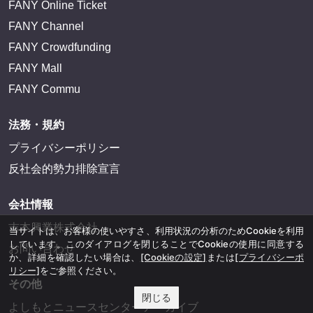
FANY Online Ticket
FANY Channel
FANY Crowdfunding
FANY Mall
FANY Commu
法務・規約
プライバシーポリシー
反社会的勢力排除宣言
会社情報
吉本興業株式会社
当サイトは、お客様の使いやすさ、利用状況の分析のためCookieを利用
しています。このダイアログを閉じることでCookieの使用に同意する
お問い合わせ
か、詳細を確認したい場合は、
[Cookieの設定]
または
[プライバシーポ
リシー]
をご参照ください。
その他
閉じる
よしもとニュースセンターアーカイブ