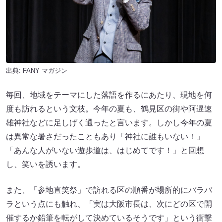
出典:
FANY マガジン
毎回、地域をテーマにした落語を作るにあたり、現地を何
度も訪れるという文枝。今年の夏も、鶴見区の街や阿遅速
雄神社などに足しげく通ったと言います。しかし今年の夏
は異常な暑さだったこともあり「神社に誰もいない！」
「あんな人がいない遊歩道は、はじめてです！」と回想
し、笑いを誘います。
また、「参地直笑祭」で訪れる区の順番が場所的にバラバ
ラという点にも触れ、「実は大阪市長は、次にどの区で開
催するか鉛筆を転がして決めているそうです」という衝撃