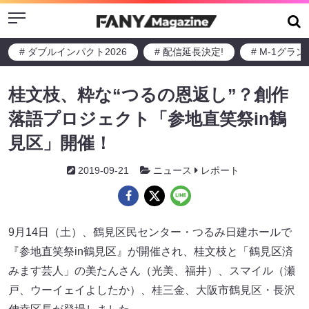
Menu
# ダブルインパクト2026
# 配信延長決定!
# M-1グラ
桂文枝、粋な“つるの恩返し”？創作
落語プロジェクト「参地直笑祭in鶴
見区」開催！
2019-09-21
ニュース
レポート
9月14日（土）、鶴見区民センター・つるみ日建ホールで
『参地直笑祭in鶴見区』が開催され、桂文枝と「鶴見区済
みます芸人」の美たんさん（光美、福井）、スマイル（瀬
戸、ウーイェイよしたか）、桂三金、大阪市鶴見区・長沢