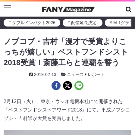
Menu
# ダブルインパクト2026
# 配信延長決定!
# M-1グラ
ノブコブ・吉村「漫才で受賞よりこ
っちが嬉しい」ベストフンドシスト
2018受賞！斎藤工らと連覇を誓う
2019-02-13
ニュース
レポート
2月12日（火）、東京・ウシオ電機本社にて開催された
『ベストフンドシストアワード2018』にて、平成ノブシコ
ブシ・吉村崇が大賞を受賞しました。