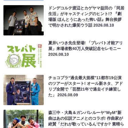
ドンデコルテ渡辺とカゲヤマ益田の「同居
生活」がキャスティングのヒント!? 『劇
場版 ほんとうにあった怖い話』舞台挨拶
で明かされた爆笑ウラ話
2026.08.10
夏井いつき先生登場! 「プレバト才能アリ
展」来場者数40万人突破記念セレモニー
2026.08.10
チョコプラ“過去最大規模”11都市19公演
のツアーがスタート! オール新ネタ、アド
リブ全開で「芸歴21年で過去イチ練習し
た」
2026.08.09
森三中・大島＆ガンバレルーヤ“MyM”新
曲はあの伝説アニメとのコラボ! 作曲家が
絶賛「だれが歌っているんですか? 素晴ら