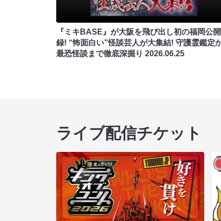
『ミキBASE』が大阪を飛び出し初の福岡公
録! “怖面白い”怪談芸人が大集結! 守護霊鑑定
最恐怪談まで徹底深掘り
2026.06.25
ライブ配信チケット