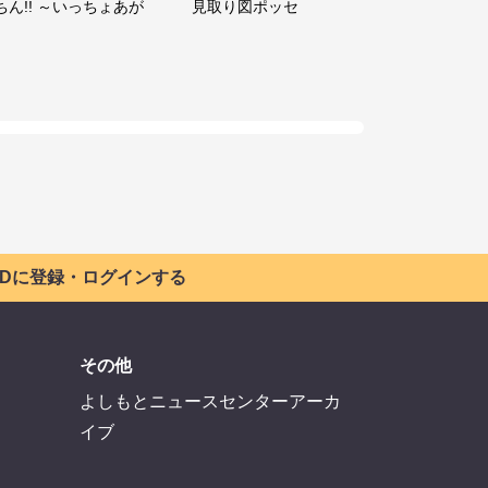
ちん!! ～いっちょあが
見取り図ポッセ
 IDに登録・ログインする
その他
よしもとニュースセンターアーカ
イブ