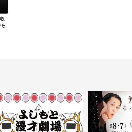
開収
から