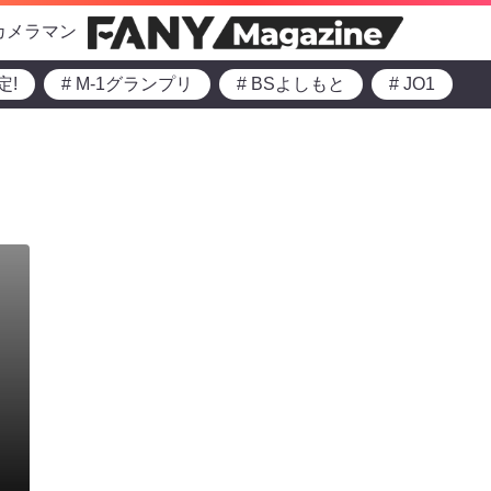
カメラマン
定!
# M-1グランプリ
# BSよしもと
# JO1