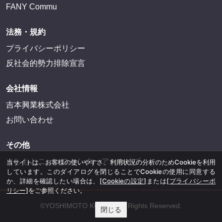
FANY Commu
法務・規約
プライバシーポリシー
反社会的勢力排除宣言
会社情報
吉本興業株式会社
お問い合わせ
その他
よしもとニュースセンターアーカイブ
当サイトは、お客様の使いやすさ、利用状況の分析のためCookieを利用
しています。このダイアログを閉じることでCookieの使用に同意する
か、詳細を確認したい場合は、
[Cookieの設定]
または
[プライバシーポ
リシー]
をご参照ください。
©YOSHIMOTO KOGYO, All Rights Reserved.
閉じる