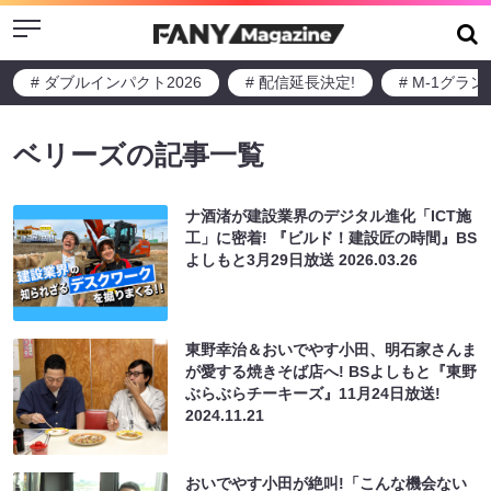
Menu
# ダブルインパクト2026
# 配信延長決定!
# M-1グラ
ベリーズの記事一覧
ナ酒渚が建設業界のデジタル進化「ICT施
工」に密着! 『ビルド！建設匠の時間』BS
よしもと3月29日放送
2026.03.26
東野幸治＆おいでやす小田、明石家さんま
が愛する焼きそば店へ! BSよしもと『東野
ぶらぶらチーキーズ』11月24日放送!
2024.11.21
おいでやす小田が絶叫!「こんな機会ない