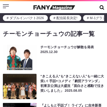
Menu
# ダブルインパクト2026
# 配信延長決定!
# M-1グラ
チーモンチョーチュウの記事一覧
チーモンチョーチュウが解散を発表
2025.12.30
“きこえる人“も“きこえない人”も一緒に大
笑い! 手話×コメディ「劇団アラマンダ」
初東京公演は大盛況「面白さと感動で泣き
笑いしました」
2025.08.05
『よしもと手話ブ！ ライブ』に吉本新喜