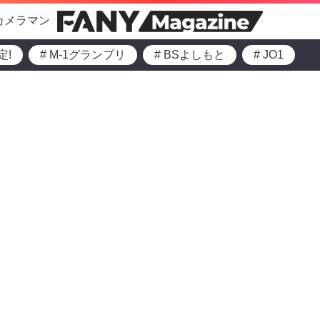
カメラマン
定!
# M-1グランプリ
# BSよしもと
# JO1