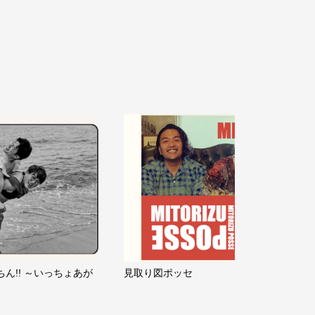
ちん!! ～いっちょあが
見取り図ポッセ