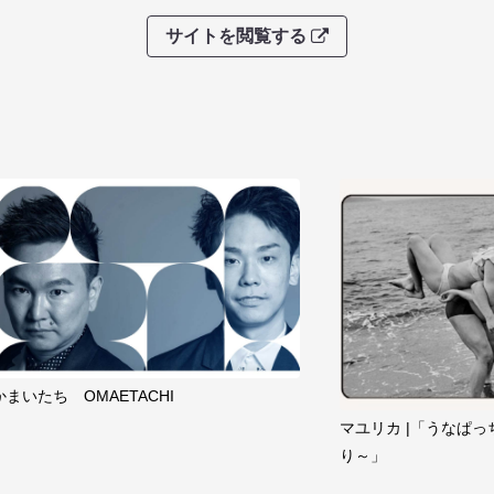
サイトを閲覧する
かまいたち OMAETACHI
マユリカ |「うなぱっ
り～」