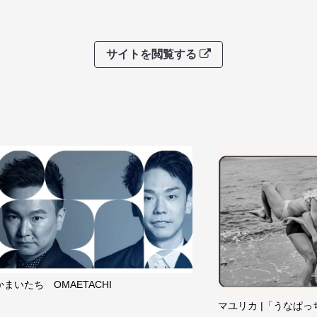
サイトを閲覧する
かまいたち OMAETACHI
マユリカ |「うなぱっ