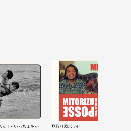
ちん!! ～いっちょあが
見取り図ポッセ