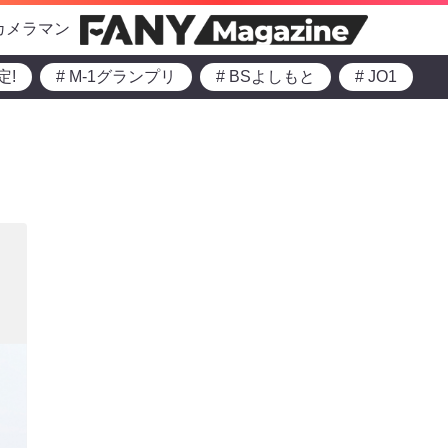
カメラマン
定!
# M-1グランプリ
# BSよしもと
# JO1