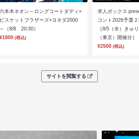
六本木ネオン～ロングコートダディ×
求人ボックス pre
ビスケットブラザーズ×ヨネダ2000
コント2026予
～（8/8 20:30）
［8/5（水）きゅ
¥1800
（東京）開催分］（8
(税込)
¥2500
(税込)
サイトを閲覧する