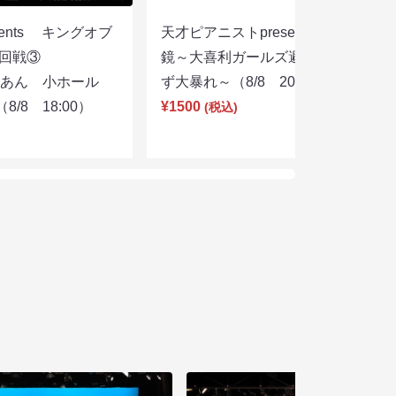
sents キングオブ
天才ピアニストpresentsすっぴん眼
選２回戦③
鏡～大喜利ガールズ避暑地を目指さ
りあん 小ホール
ず大暴れ～（8/8 20:45）
/8 18:00）
¥1500
(税込)