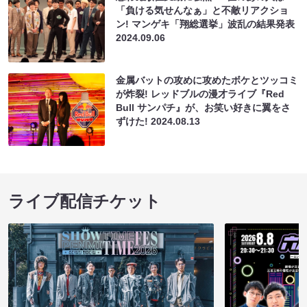
「負ける気せんなぁ」と不敵リアクショ
ン! マンゲキ「翔総選挙」波乱の結果発表
2024.09.06
金属バットの攻めに攻めたボケとツッコミ
が炸裂! レッドブルの漫才ライブ『Red
Bull サンパチ』が、お笑い好きに翼をさ
ずけた!
2024.08.13
ライブ配信チケット