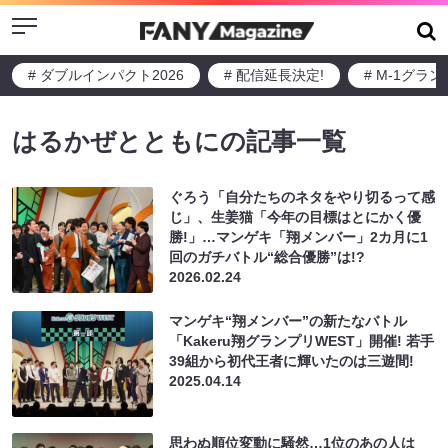
Menu
# ダブルインパクト2026
# 配信延長決定!
# M-1グラ
はるかぜとともにの記事一覧
ぐろう「自分たちのネタをやり切るって感
じ」、生姜猫「今年の目標はとにかく優
勝!」…マンゲキ「翔メンバー」2カ月に1
回のガチバトル“総合優勝”は!?
2026.02.24
マンゲキ“翔メンバー”の新たなバトル
「Kakeru翔グランプリWEST」開催! 若手
39組から初代王者に輝いたのは三遊間!
2025.04.14
思わぬ順位変動に騒然…1位のあの人は