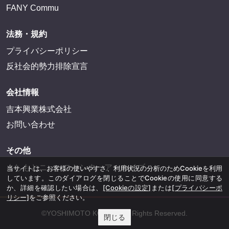
FANY Commu
法務・規約
プライバシーポリシー
反社会的勢力排除宣言
会社情報
吉本興業株式会社
お問い合わせ
その他
よしもとニュースセンターアーカイブ
当サイトは、お客様の使いやすさ、利用状況の分析のためCookieを利用
しています。このダイアログを閉じることでCookieの使用に同意する
か、詳細を確認したい場合は、
[Cookieの設定]
または
[プライバシーポ
リシー]
をご参照ください。
©YOSHIMOTO KOGYO, All Rights Reserved.
閉じる