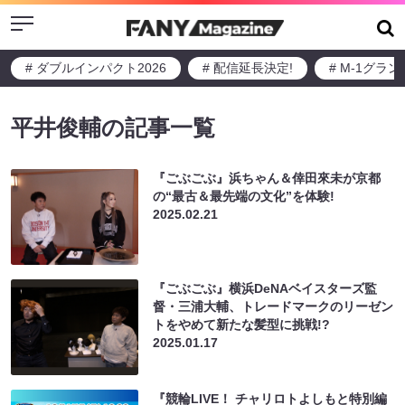
Menu
# ダブルインパクト2026
# 配信延長決定!
# M-1グラ
平井俊輔の記事一覧
『ごぶごぶ』浜ちゃん＆倖田來未が京都
の“最古＆最先端の文化”を体験!
2025.02.21
『ごぶごぶ』横浜DeNAベイスターズ監
督・三浦大輔、トレードマークのリーゼン
トをやめて新たな髪型に挑戦!?
2025.01.17
『競輪LIVE！ チャリロトよしもと特別編