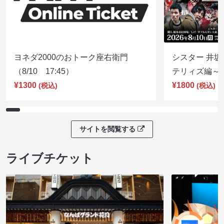
ヨネダ2000のおトーク座右衛門
シスター 井坂
（8/10 17:45）
テリィズ編～（8
¥1300
¥1800
(税込)
(税込)
サイトを閲覧する
ライブチケット