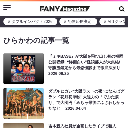
Menu
# ダブルインパクト2026
# 配信延長決定!
# M-1グラ
ひらかわの記事一覧
『ミキBASE』が大阪を飛び出し初の福岡
公開収録! “怖面白い”怪談芸人が大集結!
守護霊鑑定から最恐怪談まで徹底深掘り
2026.06.25
ダブルヒガシ“大阪ラストの夜”になんばグ
ランド花月初単独! 大迫力の「でぶた祭
り」で大団円「めちゃ最後にふさわしかっ
たなと」
2026.04.04
吉本新入社員が企画したライブで芸人