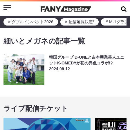
Menu
# ダブルインパクト2026
# 配信延長決定!
# M-1グラ
細いとメガネの記事一覧
韓国グループ D-ONEと吉本興業芸人ユニ
ットK-OMEDYが初の異色コラボ!?
2024.09.12
ライブ配信チケット