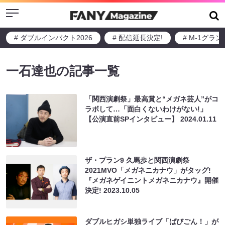
Menu
# ダブルインパクト2026
# 配信延長決定!
# M-1グラ
一石達也の記事一覧
「関西演劇祭」最高賞と“メガネ芸人”がコ
ラボして…「面白くないわけがない!」
【公演直前SPインタビュー】
2024.01.11
ザ・プラン9 久馬歩と関西演劇祭
2021MVO「メガネニカナウ」がタッグ!
『メガネゲイニントメガネニカナウ』開催
決定!
2023.10.05
ダブルヒガシ単独ライブ「ばびごん！」が