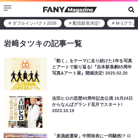
Menu
# ダブルインパクト2026
# 配信延長決定!
# M-1グラ
岩﨑タツキの記事一覧
「動く」をテーマに走り続けた1年を写真
とアートで振り返る!『吉本新喜劇65周年
写真&アート展』開催決定!
2025.02.20
吉田ヒロの芸歴40周年記念公演 10月24日
からなんばグランド花月でスタート!
2023.10.19
「座員総選挙」中間発表に一同騒然!? ロ