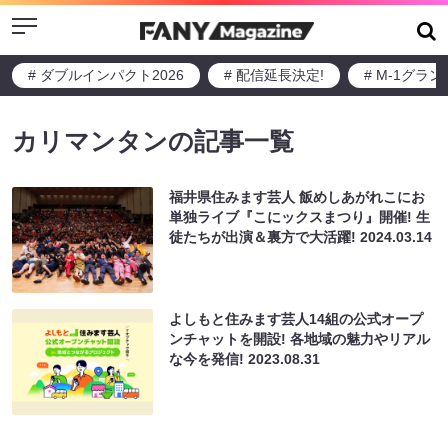
Menu
# ダブルインパクト2026
# 配信延長決定!
# M-1グラ
カリマンタンの記事一覧
福井県住みます芸人 飯めしあがれこにお
単独ライブ『こにックスまつり』開催! 生
徒たちが出演＆裏方で大活躍!
2024.03.14
よしもと住みます芸⼈14組の公式オープ
ンチャットを開設! 各地域の魅⼒やリアル
な今を発信!
2023.08.31