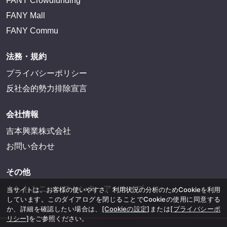
FANY Crowdfunding
FANY Mall
FANY Commu
法務・規約
プライバシーポリシー
反社会的勢力排除宣言
会社情報
吉本興業株式会社
お問い合わせ
その他
よしもとニュースセンターアーカイブ
当サイトは、お客様の使いやすさ、利用状況の分析のためCookieを利用
しています。このダイアログを閉じることでCookieの使用に同意する
か、詳細を確認したい場合は、
[Cookieの設定]
または
[プライバシーポ
リシー]
をご参照ください。