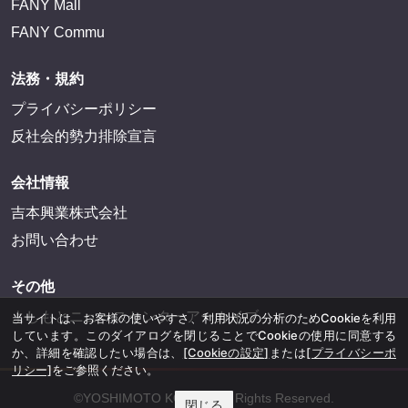
FANY Mall
FANY Commu
法務・規約
プライバシーポリシー
反社会的勢力排除宣言
会社情報
吉本興業株式会社
お問い合わせ
その他
よしもとニュースセンターアーカイブ
当サイトは、お客様の使いやすさ、利用状況の分析のためCookieを利用
しています。このダイアログを閉じることでCookieの使用に同意する
か、詳細を確認したい場合は、
[Cookieの設定]
または
[プライバシーポ
リシー]
をご参照ください。
©YOSHIMOTO KOGYO, All Rights Reserved.
閉じる