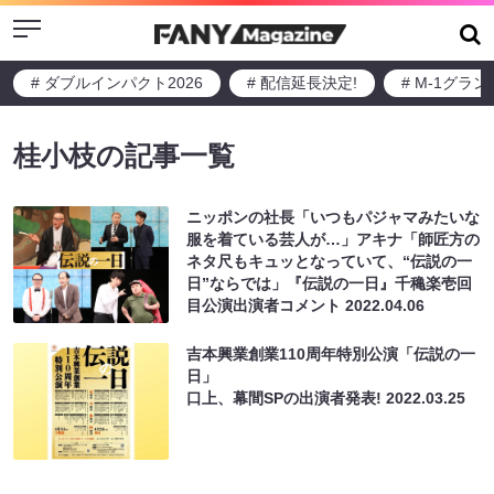
Menu
# ダブルインパクト2026
# 配信延長決定!
# M-1グラ
桂⼩枝の記事一覧
ニッポンの社長「いつもパジャマみたいな
服を着ている芸人が…」アキナ「師匠方の
ネタ尺もキュッとなっていて、“伝説の一
日”ならでは」『伝説の一日』千穐楽壱回
目公演出演者コメント
2022.04.06
吉本興業創業110周年特別公演「伝説の一
日」
口上、幕間SPの出演者発表!
2022.03.25