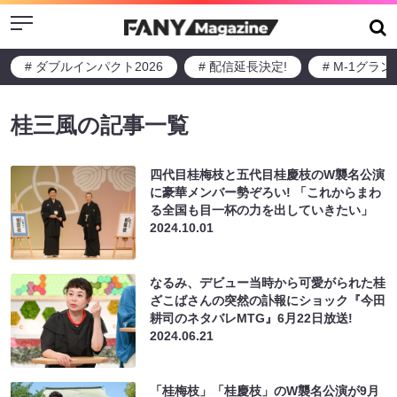
Menu
# ダブルインパクト2026
# 配信延長決定!
# M-1グラ
桂三風の記事一覧
四代目桂梅枝と五代目桂慶枝のW襲名公演
に豪華メンバー勢ぞろい! 「これからまわ
る全国も目一杯の力を出していきたい」
2024.10.01
なるみ、デビュー当時から可愛がられた桂
ざこばさんの突然の訃報にショック『今田
耕司のネタバレMTG』6月22日放送!
2024.06.21
「桂梅枝」「桂慶枝」のW襲名公演が9月