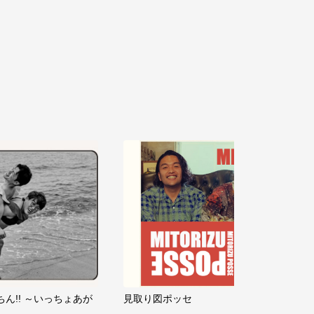
ちん!! ～いっちょあが
見取り図ポッセ