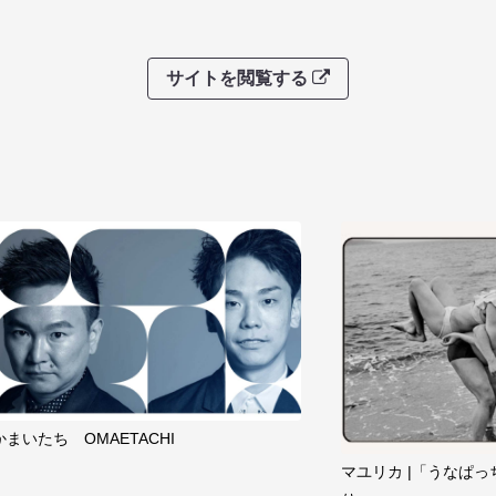
サイトを閲覧する
かまいたち OMAETACHI
マユリカ |「うなぱっ