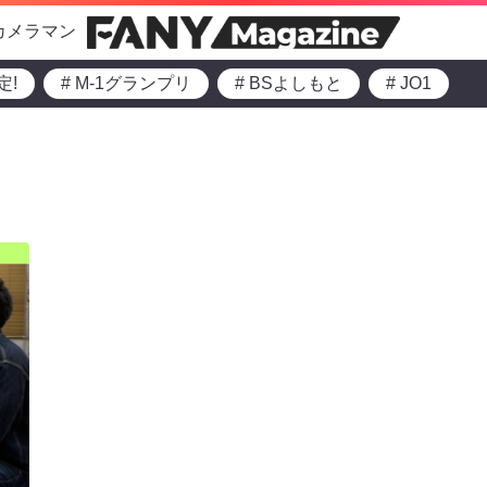
カメラマン
定!
# M-1グランプリ
# BSよしもと
# JO1