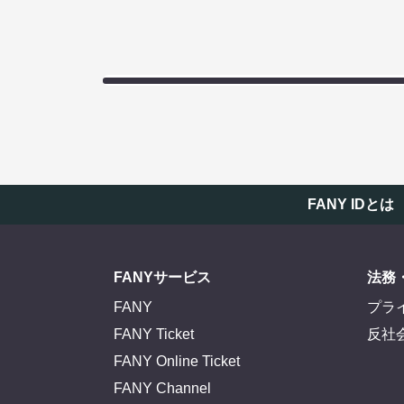
FANY IDとは
FANYサービス
法務
FANY
プラ
FANY Ticket
反社
FANY Online Ticket
FANY Channel