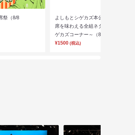
席祭（8/8
よしもとシゲカズ本公演～本気の寄
席を味わえる全組ネタと大阪名物シ
ゲカズコーナー～（8/8 13:30）
¥1500
(税込)