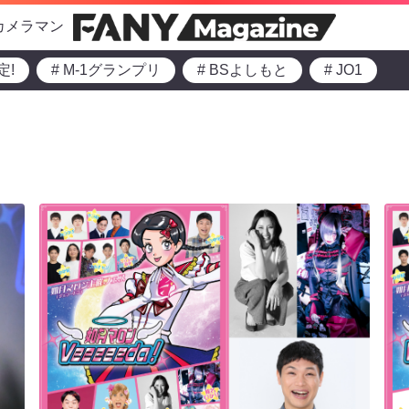
カメラマン
定!
# M-1グランプリ
# BSよしもと
# JO1