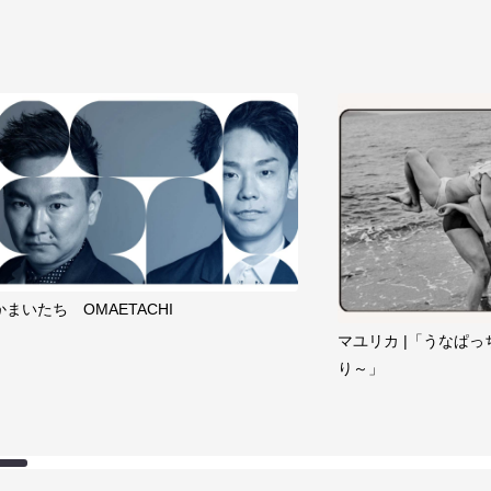
かまいたち OMAETACHI
マユリカ |「うなぱっ
り～」