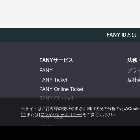
FANY IDとは
FANYサービス
法務
FANY
プラ
FANY Ticket
反社
FANY Online Ticket
FANY Channel
FANY Crowdfunding
当サイトは、お客様の使いやすさ、利用状況の分析のためCook
定]
または
[プライバシーポリシー]
をご参照ください。
FANY Mall
FANY Commu