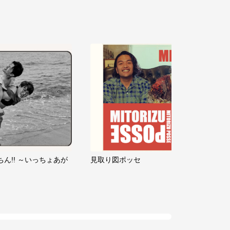
ちん!! ～いっちょあが
見取り図ポッセ