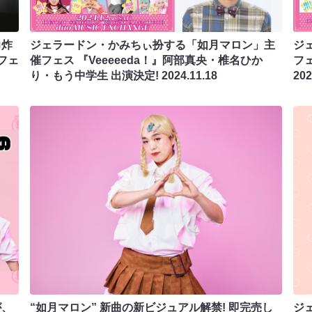
力炸
ジェラードン・かみちぃ扮する「如月マロン」主
ジ
フェ
催フェス 『Veeeeeda！』阿部真央・椎名ひか
フェ
り・もう中学生 出演決定!
2024.11.18
202
が、
“如月マロン” 新曲の新ビジュアル解禁! 即完売し
ジ