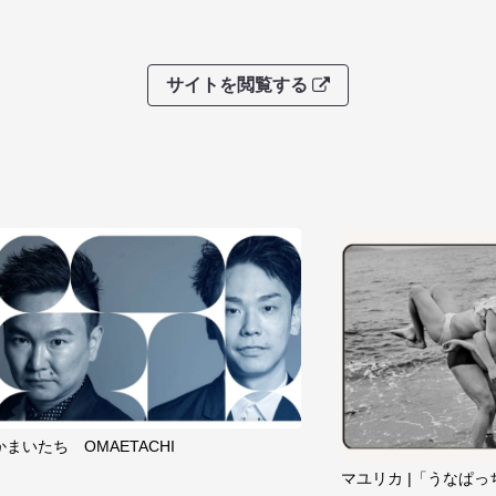
サイトを閲覧する
かまいたち OMAETACHI
マユリカ |「うなぱっ