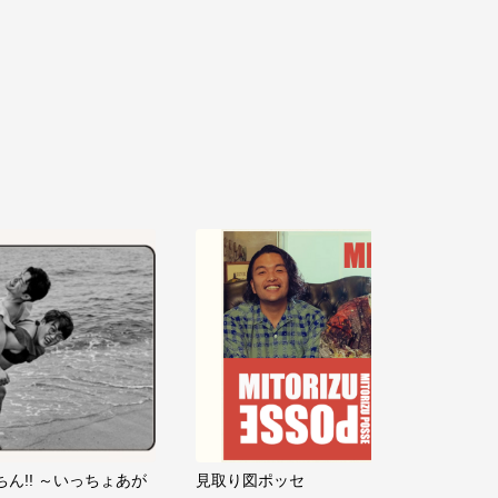
ちん!! ～いっちょあが
見取り図ポッセ