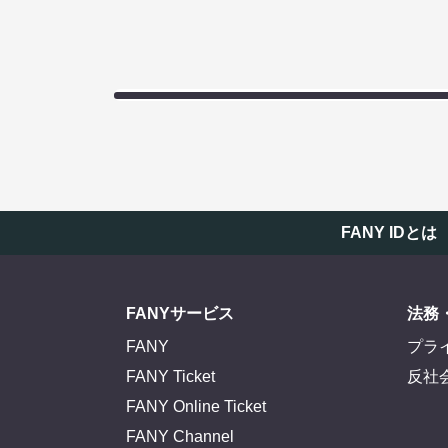
FANY IDとは
FANYサービス
法務
FANY
プラ
FANY Ticket
反社
FANY Online Ticket
FANY Channel