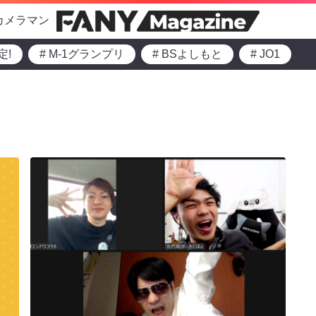
カメラマン
定!
# M-1グランプリ
# BSよしもと
# JO1