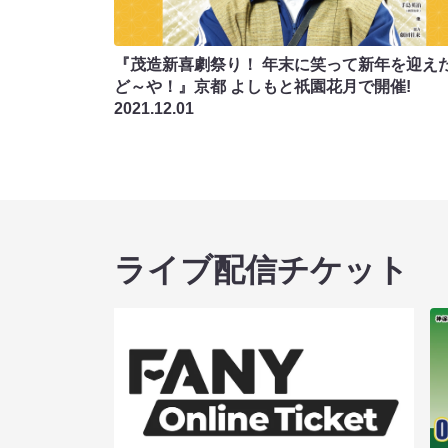
『茂造新喜劇祭り！ 年末に笑って新年を迎え
ど～や！』京都 よしもと祇園花月で開催!
2021.12.01
ライブ配信チケット