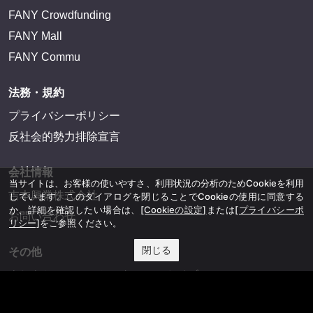
FANY Crowdfunding
FANY Mall
FANY Commu
法務・規約
プライバシーポリシー
反社会的勢力排除宣言
会社情報
当サイトは、お客様の使いやすさ、利用状況の分析のためCookieを利用
吉本興業株式会社
しています。このダイアログを閉じることでCookieの使用に同意する
か、詳細を確認したい場合は、
[Cookieの設定]
または
[プライバシーポ
お問い合わせ
リシー]
をご参照ください。
閉じる
その他
よしもとニュースセンターアーカイブ