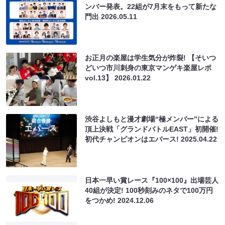
ンバー発表。22組が7月末をもって新たな
門出
2026.05.11
お正月の楽屋は学生気分が炸裂! 【そいつ
どいつ市川刺身の東京マンゲキ楽屋レポ
vol.13】
2026.01.22
渋谷よしもと漫才劇場“極メンバー”による
頂上決戦「グランドバトルEAST」初開催!
初代チャンピオンはエバース!
2025.04.22
日本一早い賞レース『100×100』出場芸人
40組が決定! 100秒刻みのネタで100万円
をつかめ!
2024.12.06