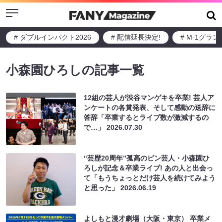
Menu
# ダブルインパクト2026
# 配信延長決定!
# M-1グラ
小森園ひろしの記事一覧
12組の芸人が渋谷マンゲキを卒業! 芸人ア
ンケートの各賞発表、そして感動の送辞に
答辞「卒業するとライブ数が激減するの
で…」
2026.07.30
“芸歴20周年”孤高のピン芸人・小森園ひ
ろしが記念＆卒業ライブ! あの人と出会っ
て「もうちょっとだけ芸人を続けてみよう
と思った」
2026.06.19
よしもと漫才劇場（大阪・東京） 卒業メ