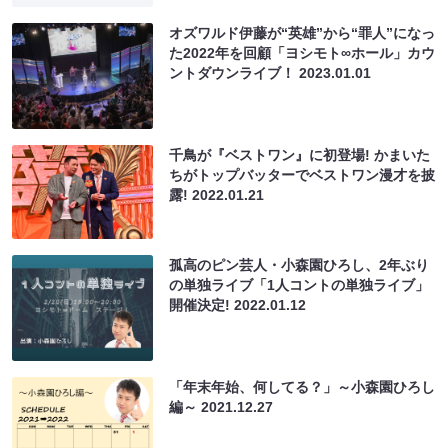
オズワルド伊藤が“英雄”から“罪人”になっ
た2022年を回顧「ヨシモト∞ホール」カウ
ントダウンライブ！
2023.01.01
千鳥が『ベストワン』に初登場! かまいた
ちがトップバッターでベストワン漫才を披
露!
2022.01.21
孤高のピン芸人・小森園ひろし、2年ぶり
の単独ライブ「1人コントの単独ライブ」
開催決定!
2022.01.12
「年末年始、何してる？」～小森園ひろし
編～
2021.12.27