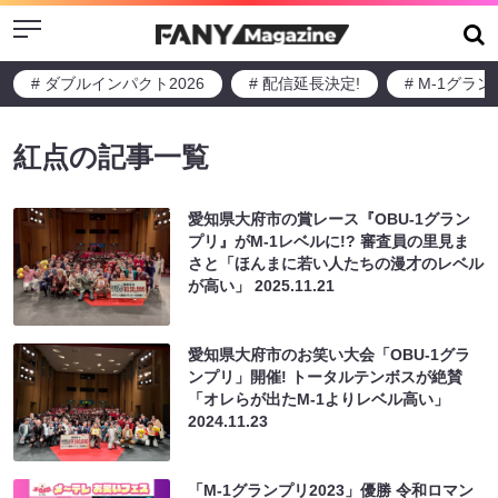
Menu
# ダブルインパクト2026
# 配信延長決定!
# M-1グラ
紅点の記事一覧
愛知県大府市の賞レース『OBU-1グラン
プリ』がM-1レベルに!? 審査員の里見ま
さと「ほんまに若い人たちの漫才のレベル
が高い」
2025.11.21
愛知県大府市のお笑い大会「OBU-1グラ
ンプリ」開催! トータルテンボスが絶賛
「オレらが出たM-1よりレベル高い」
2024.11.23
「M-1グランプリ2023」優勝 令和ロマン