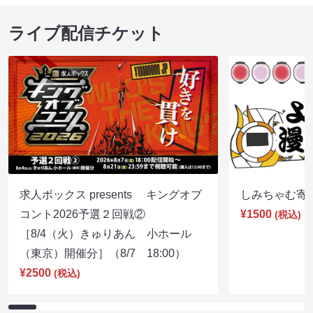
ライブ配信チケット
求人ボックス presents キングオブ
しみちゃむ寄席（
コント2026予選２回戦②
¥1500
(税込)
［8/4（火）きゅりあん 小ホール
（東京）開催分］（8/7 18:00）
¥2500
(税込)