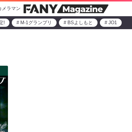
カメラマン
定!
# M-1グランプリ
# BSよしもと
# JO1