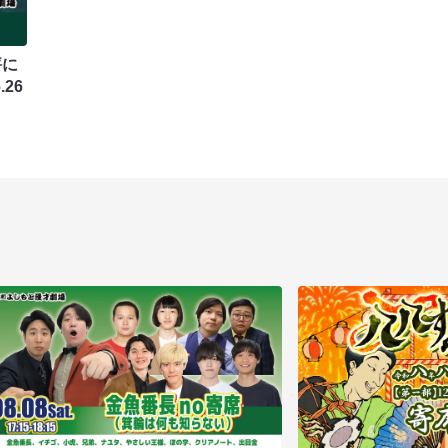
評に
.26