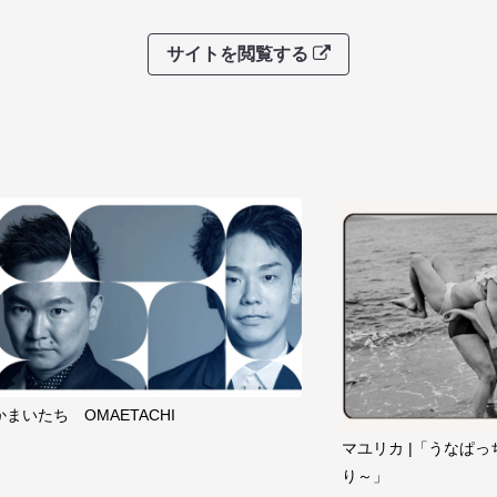
サイトを閲覧する
かまいたち OMAETACHI
マユリカ |「うなぱっ
り～」