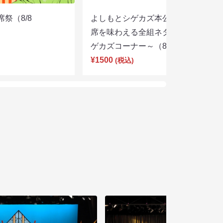
席祭（8/8
よしもとシゲカズ本公演～本気の寄
席を味わえる全組ネタと大阪名物シ
ゲカズコーナー～（8/8 13:30）
¥1500
(税込)