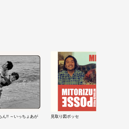
ちん!! ～いっちょあが
見取り図ポッセ