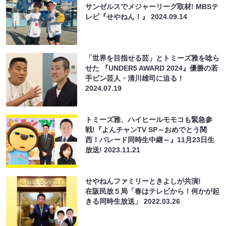
サンゼルスでメジャーリーグ取材! MBSテ
レビ『せやねん！』
2024.09.14
「世界を目指せる芸」とトミーズ雅を唸ら
せた 『UNDER5 AWARD 2024』優勝の若
手ピン芸人・清川雄司に迫る！
2024.07.19
トミーズ雅、ハイヒールモモコも緊急参
戦!『よんチャンTV SP～おめでとう関
西！パレード同時生中継～』11月23日生
放送!
2023.11.21
せやねんファミリーときよしが共演!
在阪民放５局「春はテレビから！何かが起
きる同時生放送」
2022.03.26