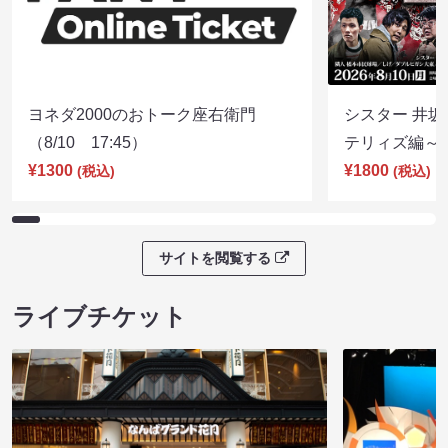
ヨネダ2000のおトーク座右衛門
シスター 井坂
（8/10 17:45）
テリィズ編～（8
¥1300
¥1800
(税込)
(税込)
サイトを閲覧する
ライブチケット