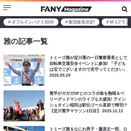
Menu
# ダブルインパクト2026
# 配信延長決定!
# M-1グラ
雅の記事一覧
トミーズ雅が淀川署の一日警察署長として
自転車交通安全イベントに参加! 「子ども
は宝でございますので見守ってください」
2026.05.29
寛平がガガガSPとのコラボ曲を熱唱＆ベ
リーグッドマンのライブも大盛況! アイン
シュタイン稲田は駅伝ゴール直前で帰宅!?
【淀川寛平マラソン2日目】
2025.12.12
トミーズ雅＆なにわ男子・藤原丈一郎、ロ